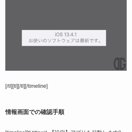
[/tl][tl][/tl][/timeline]
情報画面での確認手順