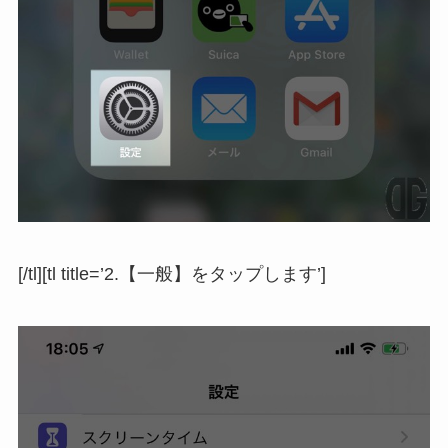
[/tl][tl title=’2.【一般】をタップします’]