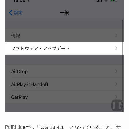
[/tl][tl title=’4.「iOS 13.4.1」となっていること、サ