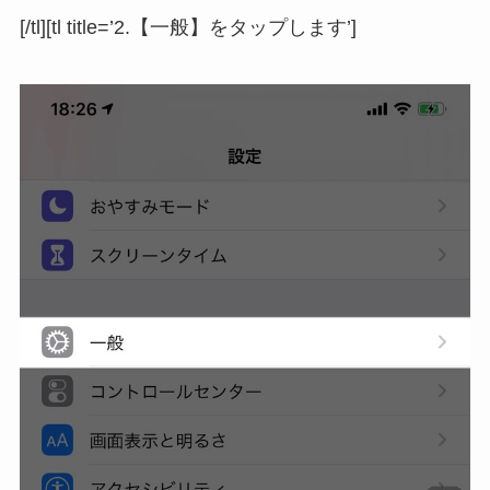
[/tl][tl title=’2.【一般】をタップします’]