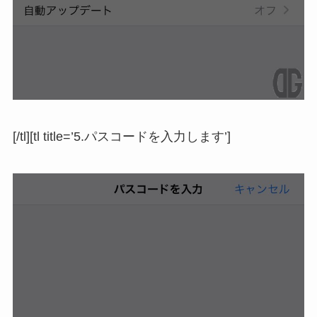
[/tl][tl title=’5.パスコードを入力します’]