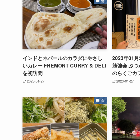
食
インドとネパールのカラダにやさし
2023年0
いカレー FREMONT CURRY & DELI
勉強会 ぶつ
を初訪問
のらくごカ
2023-01-27
2023-01-27
食