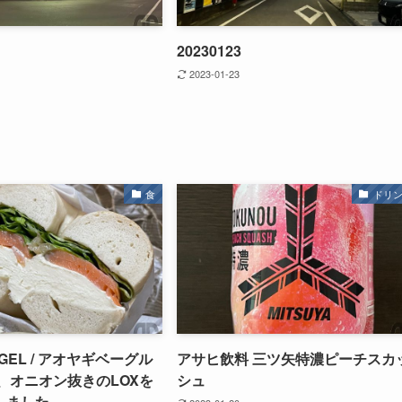
20230123
2023-01-23
食
ドリ
BAGEL / アオヤギベーグル
アサヒ飲料 三ツ矢特濃ピーチスカ
、オニオン抜きのLOXを
シュ
しました