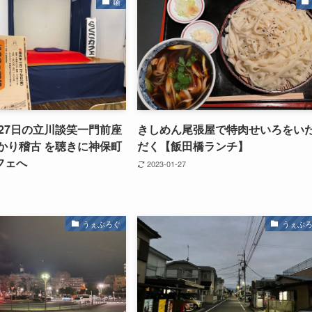
噺
1月27日の立川談笑一門前座
きしめん尾張屋で特肉せいろをい
かり稽古 を聴きに神保町
だく【飯田橋ランチ】
フェへ
2023-01-27
うぇぶろぐ
うぇぶ