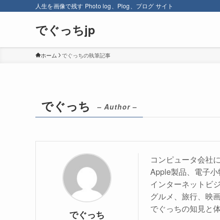
人生を画像で残す Photo log、Plog、プログ サイト
でぐっちjp
ホーム
でぐっちの執筆記事
でぐっち
– Author –
コンピュータ会社
Apple製品、電
インターネットビ
グルメ、旅行、映
でぐっちの知見と
でぐっち