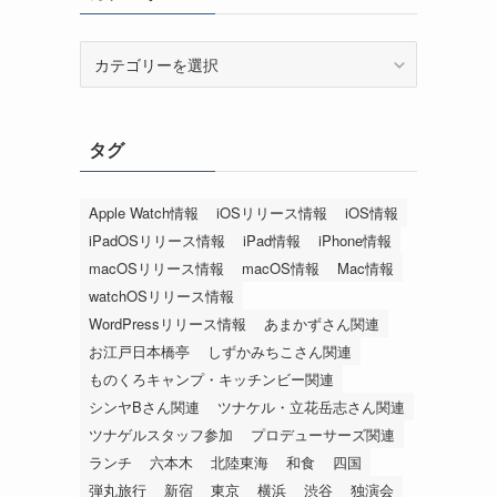
カ
テ
ゴ
リ
タグ
ー
Apple Watch情報
iOSリリース情報
iOS情報
iPadOSリリース情報
iPad情報
iPhone情報
macOSリリース情報
macOS情報
Mac情報
watchOSリリース情報
WordPressリリース情報
あまかずさん関連
お江戸日本橋亭
しずかみちこさん関連
ものくろキャンプ・キッチンビー関連
シンヤBさん関連
ツナケル・立花岳志さん関連
ツナゲルスタッフ参加
プロデューサーズ関連
ランチ
六本木
北陸東海
和食
四国
弾丸旅行
新宿
東京
横浜
渋谷
独演会