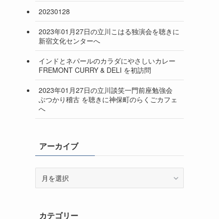
20230128
2023年01月27日の立川こはる独演会を聴きに
新宿文化センターへ
インドとネパールのカラダにやさしいカレー
FREMONT CURRY & DELI を初訪問
2023年01月27日の立川談笑一門前座勉強会
ぶつかり稽古 を聴きに神保町のらくごカフェ
へ
アーカイブ
ア
ー
カ
イ
カテゴリー
ブ