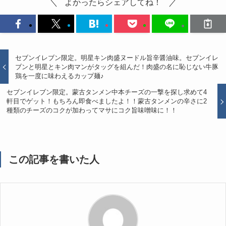
よかったらシェアしてね！
セブンイレブン限定。明星キン肉盛ヌードル旨辛醤油味。セブンイレ
ブンと明星とキン肉マンがタッグを組んだ！肉盛の名に恥じない牛豚
鶏を一度に味わえるカップ麺♪
セブンイレブン限定。蒙古タンメン中本チーズの一撃を探し求めて4
軒目でゲット！もちろん即食べましたよ！！蒙古タンメンの辛さに2
種類のチーズのコクが加わってマサにコク旨味噌味に！！
この記事を書いた人