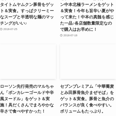
タイトムヤムクン豚骨をゲッ
ン中本北極ラーメンをゲット
ト＆実食。すっぱクリーミー
＆実食！今年も旨辛い夏がや
なスープと半透明な麺のマッ
って来た！中本の真髄を感じ
チングがいい♪
た一品♪各店舗数量限定なの
で購入はお早めに！
2018-07-25
2018-07-16
ローソン先行発売のマルちゃ
セブンプレミアム「中華蕎麦
ん「ボンカレーゴールド中辛
とみ田豚骨魚介まぜそば」を
風ヌードル」をゲット＆実
ゲット＆実食。豚骨と魚介の
施！具だくさんでまろやかな
バランスが良く食べやすい。
辛さで食べやすかった！
ボリュームもたっぷり。