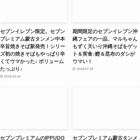
セブンイレブン限定。セブン
期間限定のセブンイレブン沖
プレミアム蒙古タンメン中本
縄フェアの一品、マルちゃん
辛旨焼きそば新発売！シリー
もずく天いり沖縄そばをゲッ
ズ初の焼きそばもやっぱり辛
ト＆実食♪鰹＆昆布のダシが
くてウマかった♪ ボリューム
ウマい！
たっぷり♪
2018-07-25
2018-10-22
セブンプレミアムのIPPUDO
セブンプレミアム蒙古タンメ