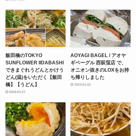
飯田橋のTOKYO
AOYAGI BAGEL / アオヤ
SUNFLOWER IIDABASHI
ギベーグル 西荻窪店 で、
できまぐれうどんとかけう
オニオン抜きのLOXをお持
どん(温)をいただく【飯田
ち帰りしました
橋】【うどん】
2023-01-22
2023-01-27