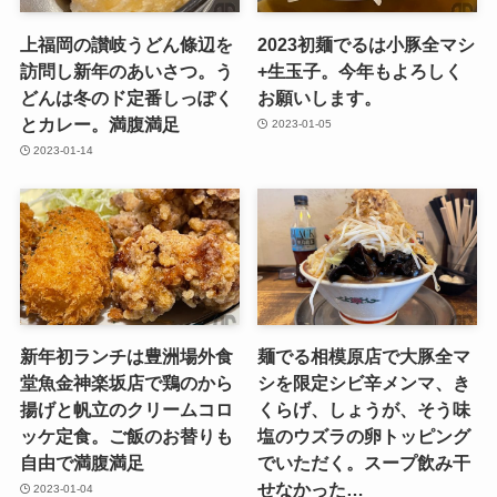
上福岡の讃岐うどん條辺を
2023初麺でるは小豚全マシ
訪問し新年のあいさつ。う
+生玉子。今年もよろしく
どんは冬のド定番しっぽく
お願いします。
とカレー。満腹満足
2023-01-05
2023-01-14
新年初ランチは豊洲場外食
麺でる相模原店で大豚全マ
堂魚金神楽坂店で鶏のから
シを限定シビ辛メンマ、き
揚げと帆立のクリームコロ
くらげ、しょうが、そう味
ッケ定食。ご飯のお替りも
塩のウズラの卵トッピング
自由で満腹満足
でいただく。スープ飲み干
せなかった…
2023-01-04