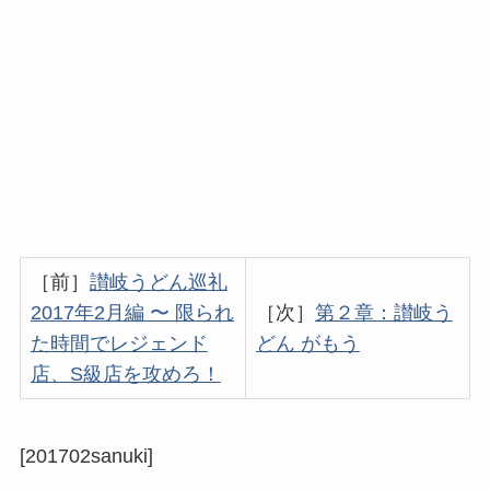
［前］
讃岐うどん巡礼
2017年2月編 〜 限られ
［次］
第２章：讃岐う
た時間でレジェンド
どん がもう
店、S級店を攻めろ！
[201702sanuki]