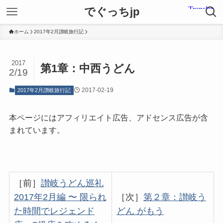
でぐっちjp
ホーム
2017年2月讃岐旅行記
2017
第1章：中西うどん
2/19
2017-02-19
2017年2月讃岐旅行記
本ページにはアフィリエイト広告、アドセンス広告が含
まれています。
［前］
讃岐うどん巡礼
2017年2月編 〜 限られ
［次］
第２章：讃岐う
た時間でレジェンド
どん がもう