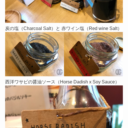
炭の塩（Charcoal Salt）と 赤ワイン塩（Red wine Salt）
西洋ワサビの醤油ソース（Horse Dadish x Soy Sauce）