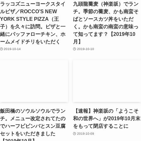
ラッコズニューヨークスタイ
九頭龍蕎麦（神楽坂）でラン
ルピザ／ROCCO’S NEW
チ。季節の蕎麦、かも南蛮そ
YORK STYLE PIZZA（王
ばとソースカツ丼をいただ
子）を久々に訪問。ピザと一
く。かも南蛮の南蛮の意味っ
緒にバッファローチキン、ホ
て知ってます？【2019年10
ームメイドチリをいただく
月】
2019-10-14
2019-10-10
飯田橋のソウルソウルでラン
【速報】神楽坂の「ようこそ
チ。メニュー改定されてたの
和の世界へ」が2019年10月末
でハーフビビンバとスン豆腐
をもって閉店することに
セットをいただきました
2019-10-09