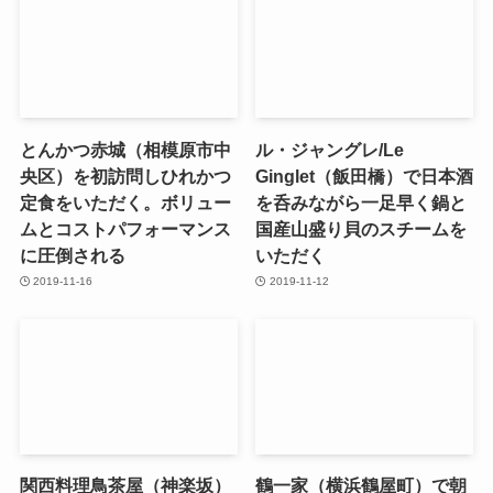
とんかつ赤城（相模原市中
ル・ジャングレ/Le
央区）を初訪問しひれかつ
Ginglet（飯田橋）で日本酒
定食をいただく。ボリュー
を呑みながら一足早く鍋と
ムとコストパフォーマンス
国産山盛り貝のスチームを
に圧倒される
いただく
2019-11-16
2019-11-12
関西料理鳥茶屋（神楽坂）
鶴一家（横浜鶴屋町）で朝