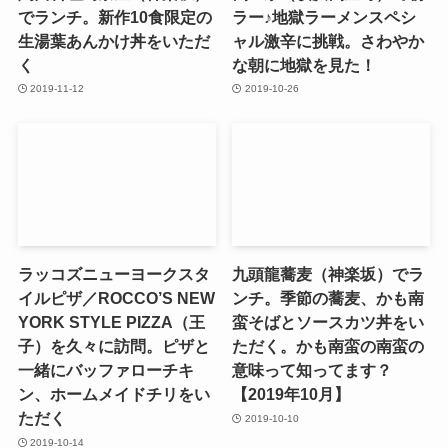
でランチ。新作10食限定の
ラー♪地獄ラーメンスペシ
生湯葉あんかけ丼をいただ
ャル激辛に挑戦。さわやか
く
な朝に地獄を見た！
2019-11-12
2019-10-26
ラッコズニューヨークスタ
九頭龍蕎麦（神楽坂）でラ
イルピザ／ROCCO’S NEW
ンチ。季節の蕎麦、かも南
YORK STYLE PIZZA（王
蛮そばとソースカツ丼をい
子）を久々に訪問。ピザと
ただく。かも南蛮の南蛮の
一緒にバッファローチキ
意味って知ってます？
ン、ホームメイドチリをい
【2019年10月】
ただく
2019-10-10
2019-10-14