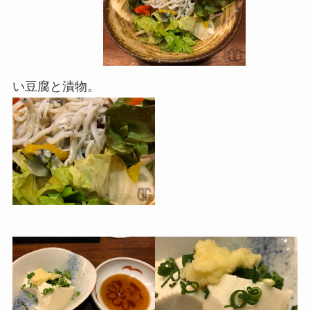
い豆腐と漬物。