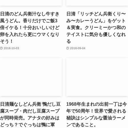
日清のどん兵衛汁なし牛すき
日清「リッチどん兵衛くり〜
風うどん。香りだけでご飯3
み〜カレーうどん」をゲット
倍イケる！十分おいしいけど
＆実食。クリーミーかつ和の
卵を入れたら更にウマくなり
テイストに気分も優しくなれ
そう！
る
2018-10-03
2018-09-04
日清麺なしどん兵衛 鴨だし豆
1968年生まれの出前一丁は今
腐スープ・肉だし豆腐スープ
年で50周年！世界で愛される
が同時発売。アナタの好みは
秘訣はシンプルな醤油ラーメ
どっち？でぐっちは鴨に軍
ンであること。