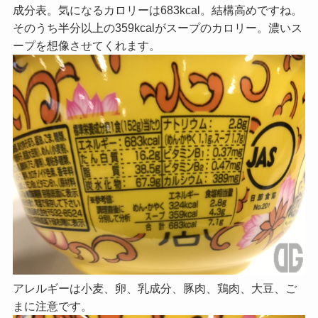
成分表。気になるカロリーは683kcal。結構高めですね。
そのうち半分以上の359kcalがスープのカロリー。濃いス
ープを想像させてくれます。
アレルギーは小麦、卵、乳成分、豚肉、鶏肉、大豆、ご
まに注意です。