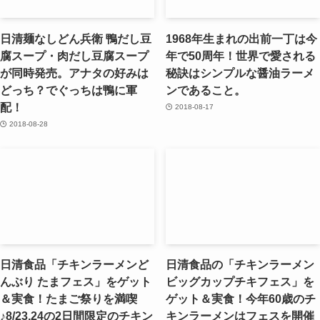
日清麺なしどん兵衛 鴨だし豆
1968年生まれの出前一丁は今
腐スープ・肉だし豆腐スープ
年で50周年！世界で愛される
が同時発売。アナタの好みは
秘訣はシンプルな醤油ラーメ
どっち？でぐっちは鴨に軍
ンであること。
配！
2018-08-17
2018-08-28
日清食品「チキンラーメンど
日清食品の「チキンラーメン
んぶり たまフェス」をゲット
ビッグカップチキフェス」を
＆実食！たまご祭りを満喫
ゲット＆実食！今年60歳のチ
♪8/23,24の2日間限定のチキン
キンラーメンはフェスを開催