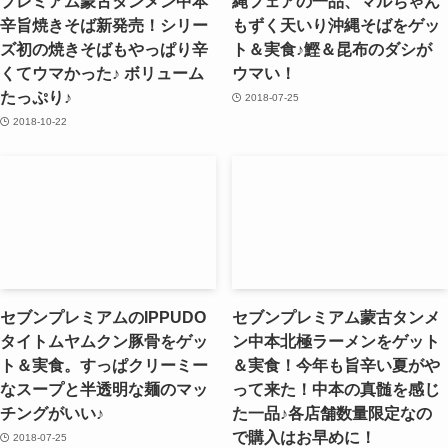
プレミアム蒙古タンメン中本
縄フェアの一品、マルちゃん
辛旨焼きそば新発売！シリー
もずく天いり沖縄そばをゲッ
ズ初の焼きそばもやっぱり辛
ト＆実食♪鰹＆昆布のダシが
くてウマかった♪ ボリューム
ウマい！
たっぷり♪
2018-07-25
2018-10-22
セブンプレミアムのIPPUDO
セブンプレミアム蒙古タンメ
タイトムヤムクン豚骨をゲッ
ン中本北極ラーメンをゲット
ト＆実食。すっぱクリーミー
＆実食！今年も旨辛い夏がや
なスープと半透明な麺のマッ
って来た！中本の真髄を感じ
チングがいい♪
た一品♪各店舗数量限定なの
で購入はお早めに！
2018-07-25