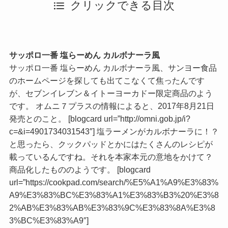
クリックできる目次
サッポロ一番 塩らーめん カルボナーラ風
サッポロ一番 塩らーめん カルボナーラ風、サンヨー食品
のホームページを探しても出てこなくて焦ったんです
が、セブンイレブン＆イトーヨーカドー限定商品のよう
です。 オムニ７プラスの情報によると、2017年8月21日
発売とのこと。 [blogcard url=”http://omni.gob.jp/i?
c=&i=4901734031543″] 塩ラーメンがカルボナーラに！？
と思ったら、クックパッドとかにはたくさんのレシピが
載っているんですね。それを本家本元の意地をかけて？
商品化したもののようです。 [blogcard
url=”https://cookpad.com/search/%E5%A1%A9%E3%83%
A9%E3%83%BC%E3%83%A1%E3%83%B3%20%E3%8
2%AB%E3%83%AB%E3%83%9C%E3%83%8A%E3%8
3%BC%E3%83%A9″]