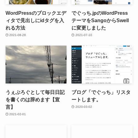
WordPressのブロックエデ
でぐっち.jpのWordPress
ィタで見出しにidタグを入
テーマをSangoからSwell
れる方法
に変更しました
2021-08-28
2021-07-10
うぇぶろぐとして毎日日記
ブログ「でぐっち」リスタ
を書くのは辞めます【宣
ートします。
言】
2020-03-02
2021-02-01