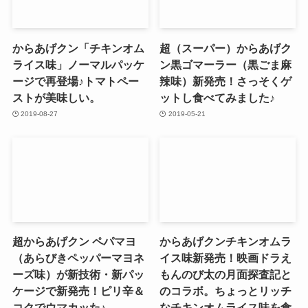
からあげクン「チキンオム
超（スーパー）からあげク
ライス味」ノーマルパッケ
ン黒ゴマーラー（黒ごま麻
ージで再登場♪トマトペー
辣味）新発売！さっそくゲ
ストが美味しい。
ットし食べてみました♪
2019-08-27
2019-05-21
超からあげクン ペパマヨ
からあげクンチキンオムラ
（あらびきペッパーマヨネ
イス味新発売！映画ドラえ
ーズ味）が新技術・新パッ
もんのび太の月面探査記と
ケージで新発売！ピリ辛＆
のコラボ。ちょっとリッチ
コクでウマカッた♪
なチキンオムライス味を食