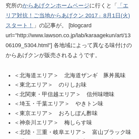
究所の
からあげクンホームページ
に行くと「
「エ
リア対抗！ご当地からあげクン 2017」8月1日(火)
スタート！
」の記事が。 [blogcard
url=”http://www.lawson.co.jp/lab/karaagekun/art/13
06109_5304.html”] 各地域によって異なる味付けの
からあげクンが販売されるようです。
＜北海道エリア＞ 北海道ザンギ 豚丼風味
＜東北エリア＞ のりしお味
＜北関東・甲信越エリア＞ 信州味噌味
＜埼玉・千葉エリア＞ やきトン味
＜東京エリア＞ おろしぽん酢味
＜神奈川エリア＞ 梅しらす味
＜北陸・三重・岐阜エリア＞ 富山ブラック味