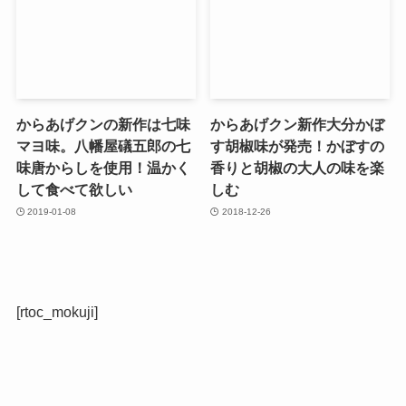
からあげクンの新作は七味
からあげクン新作大分かぼ
マヨ味。八幡屋礒五郎の七
す胡椒味が発売！かぼすの
味唐からしを使用！温かく
香りと胡椒の大人の味を楽
して食べて欲しい
しむ
2019-01-08
2018-12-26
[rtoc_mokuji]