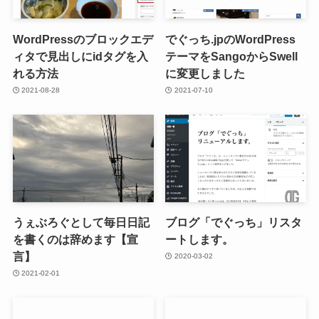
WordPressのブロックエデ
でぐっち.jpのWordPress
ィタで見出しにidタグを入
テーマをSangoからSwell
れる方法
に変更しました
2021-08-28
2021-07-10
うぇぶろぐとして毎日日記
ブログ「でぐっち」リスタ
を書くのは辞めます【宣
ートします。
言】
2020-03-02
2021-02-01