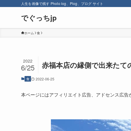
人生を画像で残す Photo log、Plog、プログ サイト
でぐっちjp
ホーム
食
2022
赤福本店の縁側で出来たて
6/25
食
2022-06-25
本ページにはアフィリエイト広告、アドセンス広告