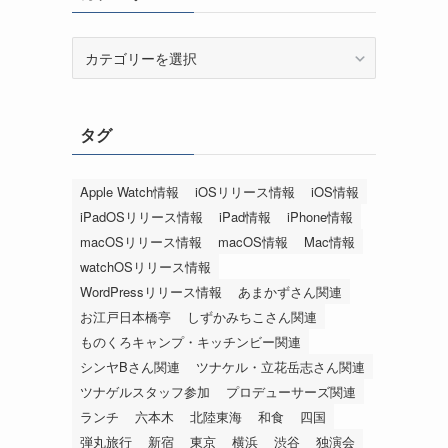
カ
テ
ゴ
リ
タグ
ー
Apple Watch情報
iOSリリース情報
iOS情報
iPadOSリリース情報
iPad情報
iPhone情報
macOSリリース情報
macOS情報
Mac情報
watchOSリリース情報
WordPressリリース情報
あまかずさん関連
お江戸日本橋亭
しずかみちこさん関連
ものくろキャンプ・キッチンビー関連
シンヤBさん関連
ツナケル・立花岳志さん関連
ツナゲルスタッフ参加
プロデューサーズ関連
ランチ
六本木
北陸東海
和食
四国
弾丸旅行
新宿
東京
横浜
渋谷
独演会