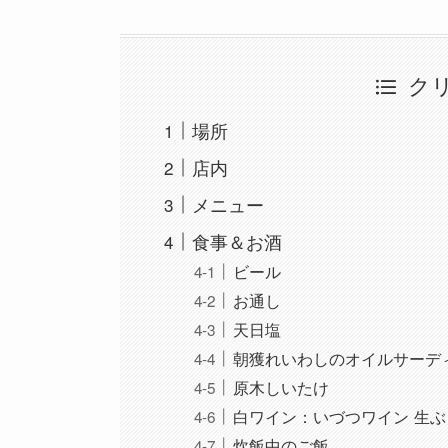
ク
場所
店内
メニュー
食事＆お酒
ビール
お通し
天日塩
朝獲れいわしのオイルサーデ
原木しいたけ
白ワイン：いづつワイン 生ぶ
炊飯中のご飯