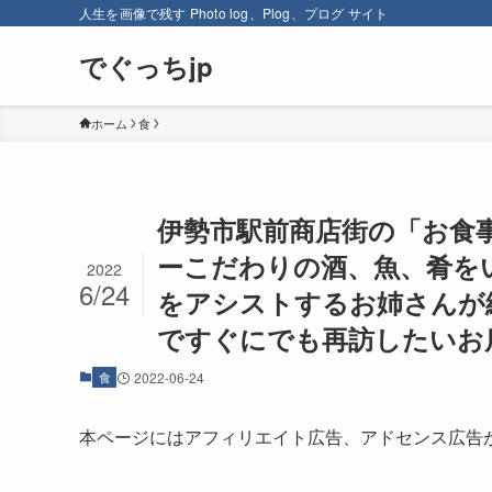
人生を画像で残す Photo log、Plog、プログ サイト
でぐっちjp
ホーム
食
伊勢市駅前商店街の「お食
ーこだわりの酒、魚、肴を
2022
6/24
をアシストするお姉さんが
ですぐにでも再訪したいお
食
2022-06-24
本ページにはアフィリエイト広告、アドセンス広告