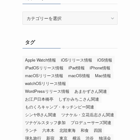
カ
テ
ゴ
リ
タグ
ー
Apple Watch情報
iOSリリース情報
iOS情報
iPadOSリリース情報
iPad情報
iPhone情報
macOSリリース情報
macOS情報
Mac情報
watchOSリリース情報
WordPressリリース情報
あまかずさん関連
お江戸日本橋亭
しずかみちこさん関連
ものくろキャンプ・キッチンビー関連
シンヤBさん関連
ツナケル・立花岳志さん関連
ツナゲルスタッフ参加
プロデューサーズ関連
ランチ
六本木
北陸東海
和食
四国
弾丸旅行
新宿
東京
横浜
渋谷
独演会