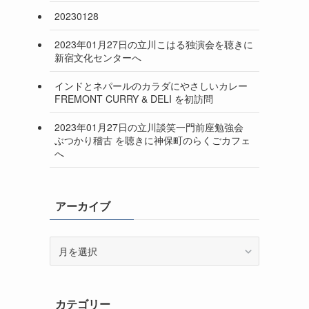
20230128
2023年01月27日の立川こはる独演会を聴きに
新宿文化センターへ
インドとネパールのカラダにやさしいカレー
FREMONT CURRY & DELI を初訪問
2023年01月27日の立川談笑一門前座勉強会
ぶつかり稽古 を聴きに神保町のらくごカフェ
へ
アーカイブ
ア
ー
カ
イ
カテゴリー
ブ