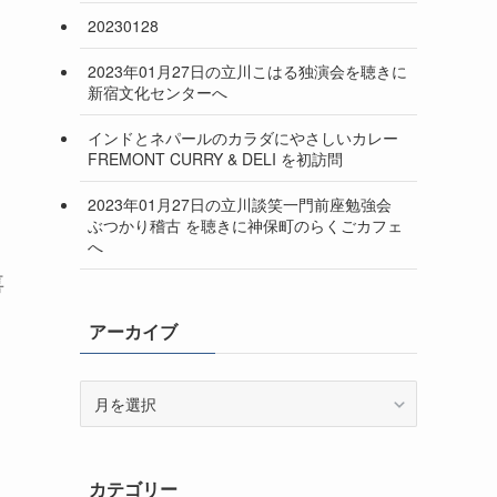
20230128
2023年01月27日の立川こはる独演会を聴きに
新宿文化センターへ
インドとネパールのカラダにやさしいカレー
FREMONT CURRY & DELI を初訪問
2023年01月27日の立川談笑一門前座勉強会
ぶつかり稽古 を聴きに神保町のらくごカフェ
へ
喜
アーカイブ
ア
ー
カ
イ
カテゴリー
ブ