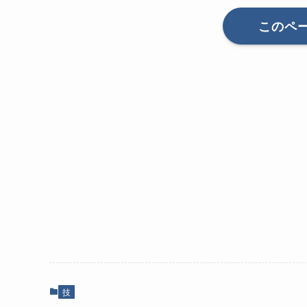
このペ
技