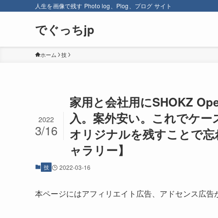
人生を画像で残す Photo log、Plog、プログ サイト
でぐっちjp
ホーム
技
家用と会社用にSHOKZ Op
入。案外安い。これでケー
2022
3/16
オリジナルを残すことで忘れ
ャラリー】
技
2022-03-16
本ページにはアフィリエイト広告、アドセンス広告