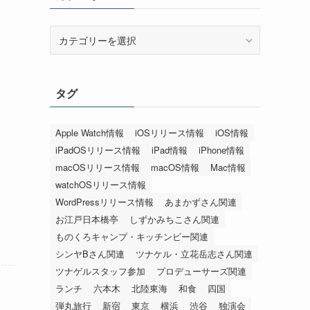
カ
テ
ゴ
リ
タグ
ー
Apple Watch情報
iOSリリース情報
iOS情報
iPadOSリリース情報
iPad情報
iPhone情報
macOSリリース情報
macOS情報
Mac情報
watchOSリリース情報
WordPressリリース情報
あまかずさん関連
お江戸日本橋亭
しずかみちこさん関連
ものくろキャンプ・キッチンビー関連
シンヤBさん関連
ツナケル・立花岳志さん関連
ツナゲルスタッフ参加
プロデューサーズ関連
ランチ
六本木
北陸東海
和食
四国
弾丸旅行
新宿
東京
横浜
渋谷
独演会