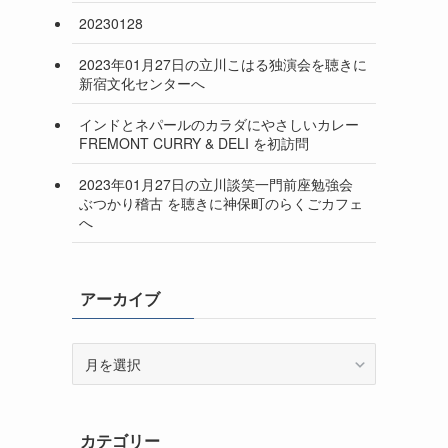
20230128
2023年01月27日の立川こはる独演会を聴きに
新宿文化センターへ
インドとネパールのカラダにやさしいカレー
FREMONT CURRY & DELI を初訪問
2023年01月27日の立川談笑一門前座勉強会
ぶつかり稽古 を聴きに神保町のらくごカフェ
へ
アーカイブ
ア
ー
カ
イ
カテゴリー
ブ