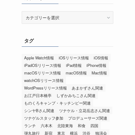
カ
テ
ゴ
リ
タグ
ー
Apple Watch情報
iOSリリース情報
iOS情報
iPadOSリリース情報
iPad情報
iPhone情報
macOSリリース情報
macOS情報
Mac情報
watchOSリリース情報
WordPressリリース情報
あまかずさん関連
お江戸日本橋亭
しずかみちこさん関連
ものくろキャンプ・キッチンビー関連
シンヤBさん関連
ツナケル・立花岳志さん関連
ツナゲルスタッフ参加
プロデューサーズ関連
ランチ
六本木
北陸東海
和食
四国
弾丸旅行
新宿
東京
横浜
渋谷
独演会