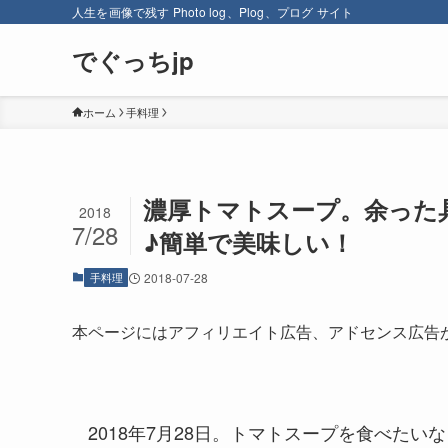
人生を画像で残す Photo log、Plog、プログ サイト
でぐっちjp
ホーム
手料理
濃厚トマトスープ。余った
2018
7/28
♪簡単で美味しい！
手料理
2018-07-28
本ページにはアフィリエイト広告、アドセンス広告
2018年7月28日。トマトスープを食べた