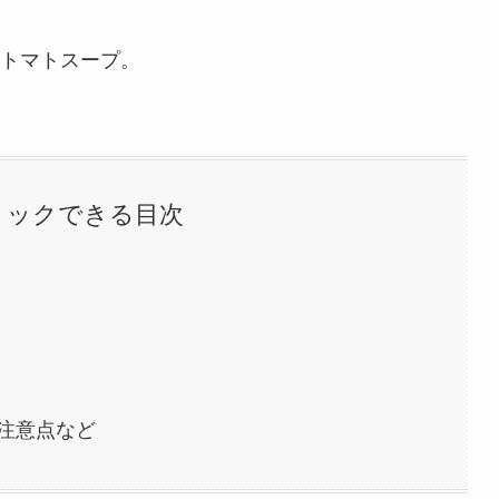
トマトスープ。
リックできる目次
す
注意点など