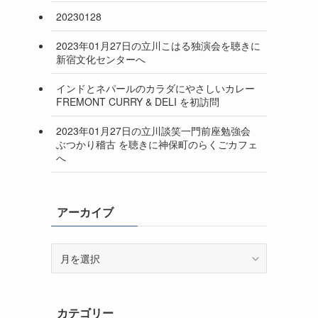
20230128
2023年01月27日の立川こはる独演会を聴きに
新宿文化センターへ
インドとネパールのカラダにやさしいカレー
FREMONT CURRY & DELI を初訪問
2023年01月27日の立川談笑一門前座勉強会
ぶつかり稽古 を聴きに神保町のらくごカフェ
へ
アーカイブ
ア
ー
カ
イ
カテゴリー
ブ