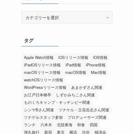
カ
テ
ゴ
リ
タグ
ー
Apple Watch情報
iOSリリース情報
iOS情報
iPadOSリリース情報
iPad情報
iPhone情報
macOSリリース情報
macOS情報
Mac情報
watchOSリリース情報
WordPressリリース情報
あまかずさん関連
お江戸日本橋亭
しずかみちこさん関連
ものくろキャンプ・キッチンビー関連
シンヤBさん関連
ツナケル・立花岳志さん関連
ツナゲルスタッフ参加
プロデューサーズ関連
ランチ
六本木
北陸東海
和食
四国
弾丸旅行
新宿
東京
横浜
渋谷
独演会