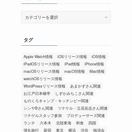
カ
テ
ゴ
リ
タグ
ー
Apple Watch情報
iOSリリース情報
iOS情報
iPadOSリリース情報
iPad情報
iPhone情報
macOSリリース情報
macOS情報
Mac情報
watchOSリリース情報
WordPressリリース情報
あまかずさん関連
お江戸日本橋亭
しずかみちこさん関連
ものくろキャンプ・キッチンビー関連
シンヤBさん関連
ツナケル・立花岳志さん関連
ツナゲルスタッフ参加
プロデューサーズ関連
ランチ
六本木
北陸東海
和食
四国
弾丸旅行
新宿
東京
横浜
渋谷
独演会