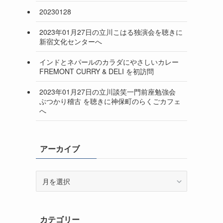
20230128
2023年01月27日の立川こはる独演会を聴きに
新宿文化センターへ
インドとネパールのカラダにやさしいカレー
FREMONT CURRY & DELI を初訪問
2023年01月27日の立川談笑一門前座勉強会
ぶつかり稽古 を聴きに神保町のらくごカフェ
へ
アーカイブ
ア
ー
カ
イ
カテゴリー
ブ