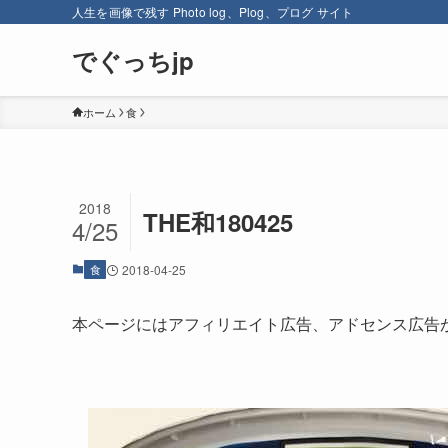
人生を画像で残す Photo log、Plog、プログ サイト
でぐっちjp
ホーム
食
2018
THE和180425
4/25
食
2018-04-25
本ページにはアフィリエイト広告、アドセンス広告