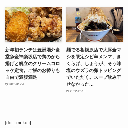
新年初ランチは豊洲場外食
麺でる相模原店で大豚全マ
堂魚金神楽坂店で鶏のから
シを限定シビ辛メンマ、き
揚げと帆立のクリームコロ
くらげ、しょうが、そう味
ッケ定食。ご飯のお替りも
塩のウズラの卵トッピング
自由で満腹満足
でいただく。スープ飲み干
せなかった…
2023-01-04
2022-12-10
[rtoc_mokuji]