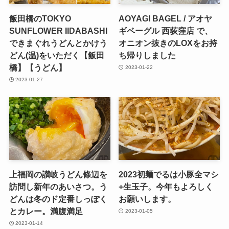
飯田橋のTOKYO
AOYAGI BAGEL / アオヤ
SUNFLOWER IIDABASHI
ギベーグル 西荻窪店 で、
できまぐれうどんとかけう
オニオン抜きのLOXをお持
どん(温)をいただく【飯田
ち帰りしました
橋】【うどん】
2023-01-22
2023-01-27
上福岡の讃岐うどん條辺を
2023初麺でるは小豚全マシ
訪問し新年のあいさつ。う
+生玉子。今年もよろしく
どんは冬のド定番しっぽく
お願いします。
とカレー。満腹満足
2023-01-05
2023-01-14