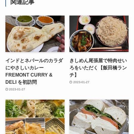
関連記事
インドとネパールのカラダ
きしめん尾張屋で特肉せい
にやさしいカレー
ろをいただく【飯田橋ラン
FREMONT CURRY &
チ】
DELI を初訪問
2023-01-27
2023-01-27