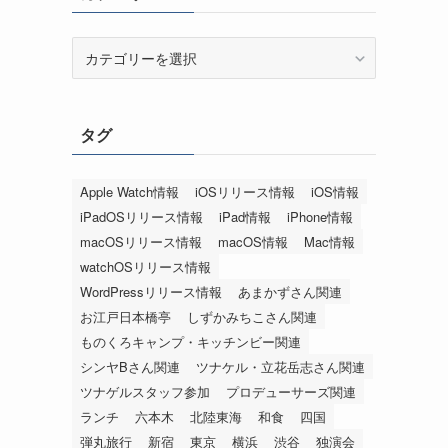
カ
テ
ゴ
リ
タグ
ー
Apple Watch情報
iOSリリース情報
iOS情報
iPadOSリリース情報
iPad情報
iPhone情報
macOSリリース情報
macOS情報
Mac情報
watchOSリリース情報
WordPressリリース情報
あまかずさん関連
お江戸日本橋亭
しずかみちこさん関連
ものくろキャンプ・キッチンビー関連
シンヤBさん関連
ツナケル・立花岳志さん関連
ツナゲルスタッフ参加
プロデューサーズ関連
ランチ
六本木
北陸東海
和食
四国
弾丸旅行
新宿
東京
横浜
渋谷
独演会