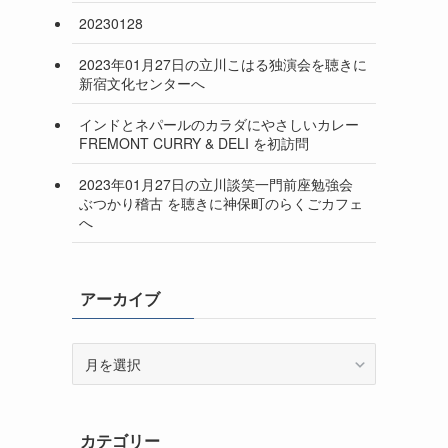
20230128
2023年01月27日の立川こはる独演会を聴きに
新宿文化センターへ
インドとネパールのカラダにやさしいカレー
FREMONT CURRY & DELI を初訪問
2023年01月27日の立川談笑一門前座勉強会
ぶつかり稽古 を聴きに神保町のらくごカフェ
へ
アーカイブ
ア
ー
カ
イ
カテゴリー
ブ