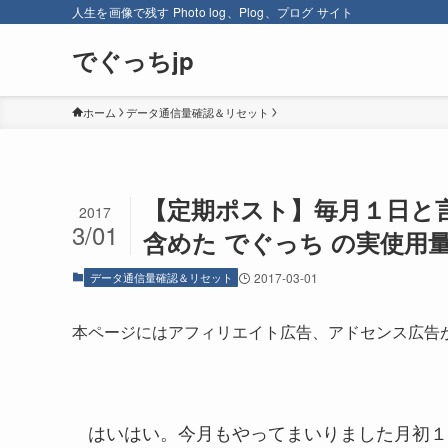
人生を画像で残す Photo log、Plog、プログ サイト
でぐっちjp
ホーム
データ通信量確認＆リセット
【定期ポスト】毎月１日と言
2017
3/01
含めた でぐっち の実使用
データ通信量確認＆リセット
2017-03-01
本ページにはアフィリエイト広告、アドセンス広告
はいはい。今月もやってまいりました月初１