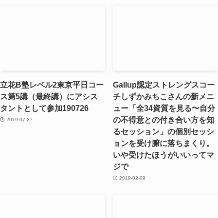
立花B塾レベル2東京平日コー
Gallup認定ストレングスコー
ス第5講（最終講）にアシス
チしずかみちこさんの新メニ
タントとして参加190726
ュー「全34資質を見る〜自分
の不得意との付き合い方を知
2019-07-27
るセッション」の個別セッシ
ョンを受け腑に落ちまくり。
いや受けたほうがいいってマ
ジで
2019-02-09