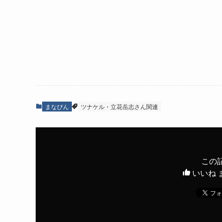
まなびん
ツナケル・立花岳志さん関連
この
いいね 