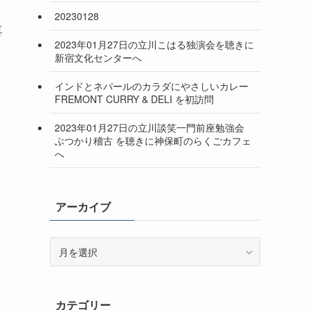
20230128
喜
2023年01月27日の立川こはる独演会を聴きに
新宿文化センターへ
インドとネパールのカラダにやさしいカレー
FREMONT CURRY & DELI を初訪問
2023年01月27日の立川談笑一門前座勉強会
ぶつかり稽古 を聴きに神保町のらくごカフェ
へ
アーカイブ
ア
ー
カ
イ
カテゴリー
ブ