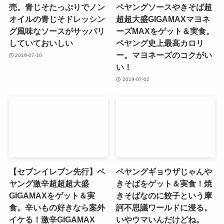
売。青じそたっぷりでノン
ペヤングソースやきそば超
オイルの青じそドレッシン
超超大盛GIGAMAXマヨネ
グ風味なソースがサッパリ
ーズMAXをゲット＆実食。
していておいしい
ペヤング史上最高カロリ
ー。マヨネーズのコクがい
2019-07-10
い！
2019-07-02
【セブンイレブン先行】ペ
ペヤングギョウザじゃんや
ヤング激辛超超超大盛
きそばをゲット＆実食！焼
GIGAMAXをゲット＆実
きそばなのに餃子という摩
食。辛いもの好きなら案外
訶不思議ワールドに浸る。
イケる！激辛GIGAMAX
いやウマいんだけどね。