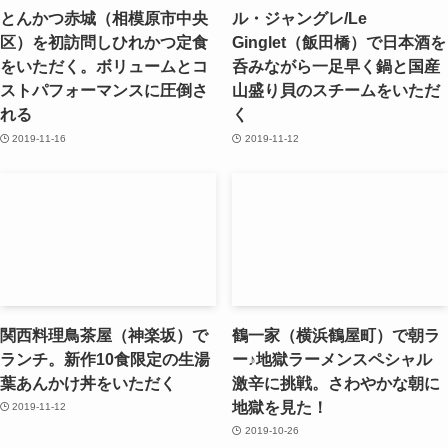
とんかつ赤城（相模原市中央
ル・ジャングレ/Le
区）を初訪問しひれかつ定食
Ginglet（飯田橋）で日本酒を
をいただく。ボリュームとコ
呑みながら一足早く鍋と国産
ストパフォーマンスに圧倒さ
山盛り貝のスチームをいただ
れる
く
2019-11-16
2019-11-12
関西料理鳥茶屋（神楽坂）で
鶴一家（横浜鶴屋町）で朝ラ
ランチ。新作10食限定の生湯
ー♪地獄ラーメンスペシャル
葉あんかけ丼をいただく
激辛に挑戦。さわやかな朝に
地獄を見た！
2019-11-12
2019-10-26