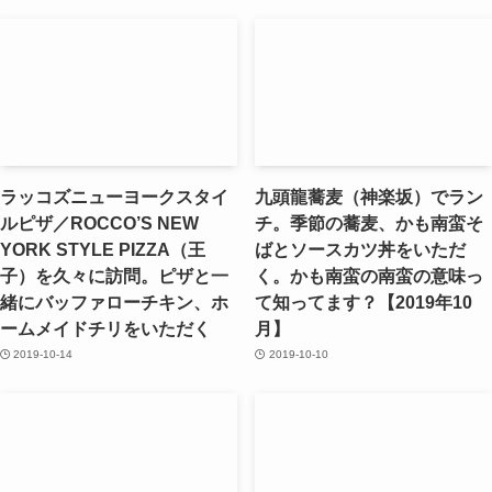
ラッコズニューヨークスタイ
九頭龍蕎麦（神楽坂）でラン
ルピザ／ROCCO’S NEW
チ。季節の蕎麦、かも南蛮そ
YORK STYLE PIZZA（王
ばとソースカツ丼をいただ
子）を久々に訪問。ピザと一
く。かも南蛮の南蛮の意味っ
緒にバッファローチキン、ホ
て知ってます？【2019年10
ームメイドチリをいただく
月】
2019-10-14
2019-10-10