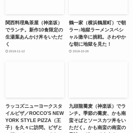
関西料理鳥茶屋（神楽坂）
鶴一家（横浜鶴屋町）で朝
でランチ。新作10食限定の
ラー♪地獄ラーメンスペシ
生湯葉あんかけ丼をいただ
ャル激辛に挑戦。さわやか
く
な朝に地獄を見た！
2019-11-12
2019-10-26
ラッコズニューヨークスタ
九頭龍蕎麦（神楽坂）でラ
イルピザ／ROCCO’S NEW
ンチ。季節の蕎麦、かも南
YORK STYLE PIZZA（王
蛮そばとソースカツ丼をい
子）を久々に訪問。ピザと
ただく。かも南蛮の南蛮の