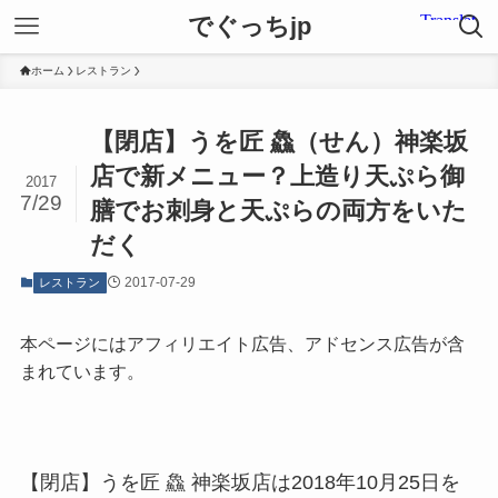
でぐっちjp
ホーム
レストラン
【閉店】うを匠 鱻（せん）神楽坂
店で新メニュー？上造り天ぷら御
2017
7/29
膳でお刺身と天ぷらの両方をいた
だく
2017-07-29
レストラン
本ページにはアフィリエイト広告、アドセンス広告が含
まれています。
【閉店】うを匠 鱻 神楽坂店は2018年10月25日を