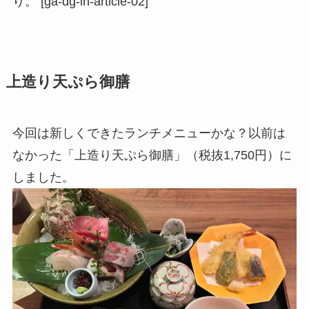
り。 [ga-dg-in-article-02]
上造り天ぷら御膳
今回は新しくできたランチメニューかな？以前は
なかった「上造り天ぷら御膳」（税抜1,750円）に
しました。