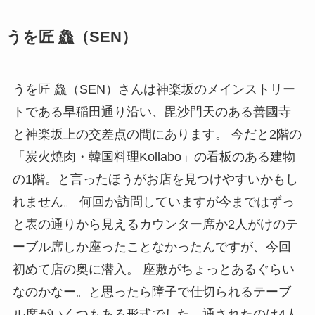
うを匠 鱻（SEN）
うを匠 鱻（SEN）さんは神楽坂のメインストリー
トである早稲田通り沿い、毘沙門天のある善國寺
と神楽坂上の交差点の間にあります。 今だと2階の
「炭火焼肉・韓国料理Kollabo」の看板のある建物
の1階。と言ったほうがお店を見つけやすいかもし
れません。 何回か訪問していますが今まではずっ
と表の通りから見えるカウンター席か2人がけのテ
ーブル席しか座ったことなかったんですが、今回
初めて店の奥に潜入。 座敷がちょっとあるぐらい
なのかなー。と思ったら障子で仕切られるテーブ
ル席がいくつもある形式でした。通されたのは4人