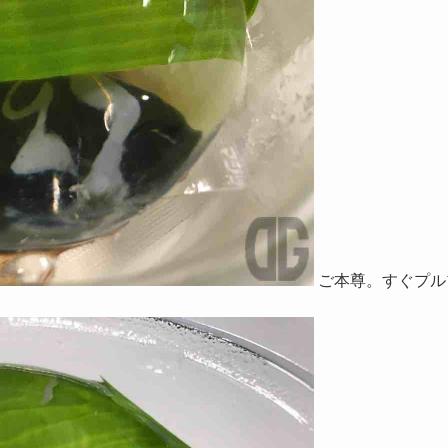
ご本尊。すぐプル
。