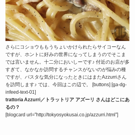
さらにコショウももうちょいかけられたらサイコーなん
ですが、ホントに好みの世界になってしまうのでそこま
では言いません。十二分においしーです♪ 付近のお店が多
すぎて、なかなか訪問するチャンスがないのが悩みの種
ですが、パスタな気分になったときにはまたAzzurriさん
を訪問します♪ では、今回はこの辺で。 [buttons] [ga-dg-
infeed-text-01]
trattoria Azzurri／トラットリア アズーリ さんはどこにあ
るの？
[blogcard url=”http://tokyosyokusai.co.jp/azzurri.html”]