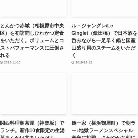
とんかつ赤城（相模原市中央
ル・ジャングレ/Le
区）を初訪問しひれかつ定食
Ginglet（飯田橋）で日本酒を
をいただく。ボリュームとコ
呑みながら一足早く鍋と国産
ストパフォーマンスに圧倒さ
山盛り貝のスチームをいただ
れる
く
2019-11-16
2019-11-12
関西料理鳥茶屋（神楽坂）で
鶴一家（横浜鶴屋町）で朝ラ
ランチ。新作10食限定の生湯
ー♪地獄ラーメンスペシャル
葉あんかけ丼をいただく
激辛に挑戦。さわやかな朝に