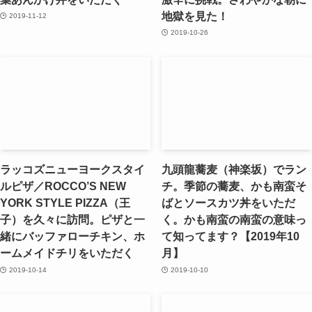
地獄を見た！
2019-11-12
2019-10-26
ラッコズニューヨークスタイ
九頭龍蕎麦（神楽坂）でラン
ルピザ／ROCCO’S NEW
チ。季節の蕎麦、かも南蛮そ
YORK STYLE PIZZA（王
ばとソースカツ丼をいただ
子）を久々に訪問。ピザと一
く。かも南蛮の南蛮の意味っ
緒にバッファローチキン、ホ
て知ってます？【2019年10
ームメイドチリをいただく
月】
2019-10-14
2019-10-10