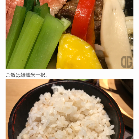
ご飯は雑穀米一択。