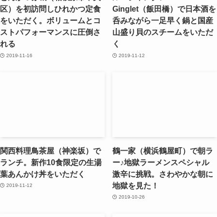
区）を初訪問しひれかつ定食
Ginglet（飯田橋）で日本酒を
をいただく。ボリュームとコ
呑みながら一足早く鍋と国産
ストパフォーマンスに圧倒さ
山盛り貝のスチームをいただ
れる
く
2019-11-16
2019-11-12
関西料理鳥茶屋（神楽坂）で
鶴一家（横浜鶴屋町）で朝ラ
ランチ。新作10食限定の生湯
ー♪地獄ラーメンスペシャル
葉あんかけ丼をいただく
激辛に挑戦。さわやかな朝に
地獄を見た！
2019-11-12
2019-10-26