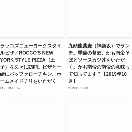
ラッコズニューヨークスタイ
九頭龍蕎麦（神楽坂）でラン
ルピザ／ROCCO’S NEW
チ。季節の蕎麦、かも南蛮そ
YORK STYLE PIZZA（王
ばとソースカツ丼をいただ
子）を久々に訪問。ピザと一
く。かも南蛮の南蛮の意味っ
緒にバッファローチキン、ホ
て知ってます？【2019年10
ームメイドチリをいただく
月】
2019-10-14
2019-10-10