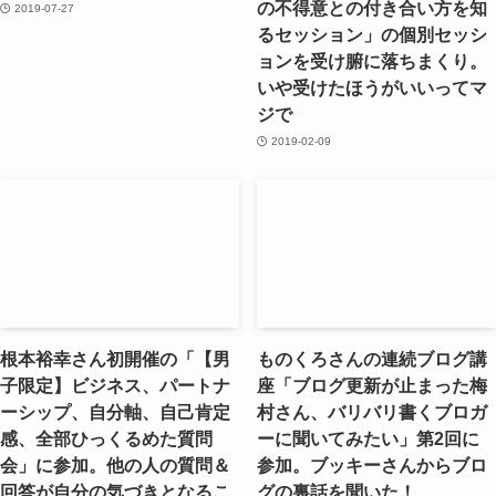
の不得意との付き合い方を知
2019-07-27
るセッション」の個別セッシ
ョンを受け腑に落ちまくり。
いや受けたほうがいいってマ
ジで
2019-02-09
根本裕幸さん初開催の「【男
ものくろさんの連続ブログ講
子限定】ビジネス、パートナ
座「ブログ更新が止まった梅
ーシップ、自分軸、自己肯定
村さん、バリバリ書くブロガ
感、全部ひっくるめた質問
ーに聞いてみたい」第2回に
会」に参加。他の人の質問＆
参加。ブッキーさんからブロ
回答が自分の気づきとなるこ
グの裏話を聞いた！