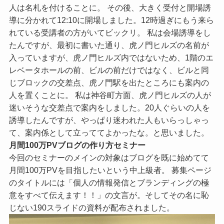
人は名札を付けることに。 その後、大きく受付と開場誘
導に分かれて12:10に開場しました。12時過ぎにもう来ら
れている受講者の方がいてビックリ。 私は会場誘導をし
たんですが、最初に書いた通り、虎ノ門ヒルズの名前が
入っていますが、虎ノ門ヒルズ内ではないため、1階のエ
レベータホールの前、ビルの前だけではなく、ビルと同
じブロックの交差点、虎ノ門駅を出たところにも案内の
人を置くことに。 私は神谷町方面、虎ノ門ヒルズの人が
迷いそうな交差点で案内をしました。20人ぐらいの人を
誘導したんですが、やっぱり迷われた人もいらっしゃっ
て、案内係として立っててよかったな。と思いました。
月間100万PVブログの作り方セミナー
今回のセミナーのメインの対象はブログを既に始めてて
月間100万PVを目指したいという中上級者。 募集ページ
のタイトルには「個人の情報発信とブランディングの極
意をすべて伝えます！！」の文言が。そしてその名に恥
じない190スライドの資料が配布されました。