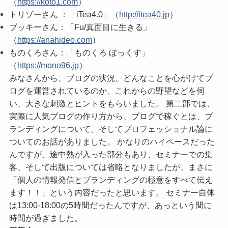
（
https://koto1.com
）
トリゾーさん ：「iTea4.0」（
http://itea40.jp
）
ブッキーさん：「Fu/真面目に生きる」
（
https://anahideo.com
）
ものくろさん：「ものくろ ぼっくす」
（
https://mono96.jp
）
みなさんから、ブログの状況、どんなことを心がけてブ
ログを運営されているのか、これからの野望などを伺
い、大きな刺激とヒントをもらいました。 第二部では、
実際に人気ブログの作り方から、ブログで稼ぐとは、ブ
ランディングについて、そしてプロフェッショナル論に
ついてのお話がありました。 かなりのハイペースだった
んですが、途中熱が入った部分もあり、セミナーでの集
客、そして出版については省略となりましたが、まさに
「個人の情報発信とブランディングの極意をすべて伝え
ます！！」という内容だったと思います。 セミナー自体
は13:00-18:00の5時間だったんですが、あっという間に
時間が過ぎました。