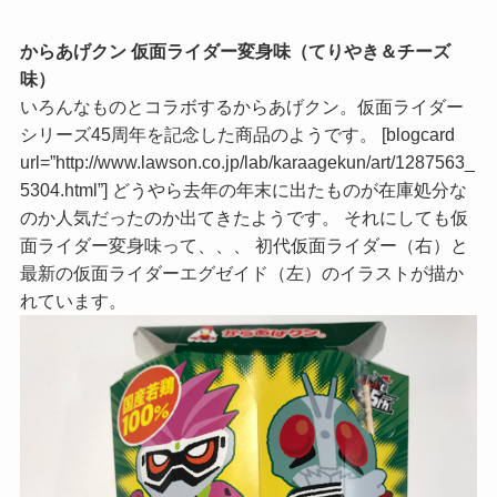
からあげクン 仮面ライダー変身味（てりやき＆チーズ
味）
いろんなものとコラボするからあげクン。仮面ライダー
シリーズ45周年を記念した商品のようです。 [blogcard
url=”http://www.lawson.co.jp/lab/karaagekun/art/1287563_
5304.html”] どうやら去年の年末に出たものが在庫処分な
のか人気だったのか出てきたようです。 それにしても仮
面ライダー変身味って、、、 初代仮面ライダー（右）と
最新の仮面ライダーエグゼイド（左）のイラストが描か
れています。