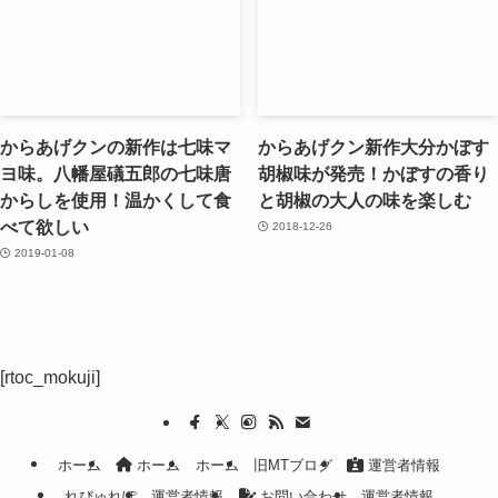
からあげクンの新作は七味マ
からあげクン新作大分かぼす
ヨ味。八幡屋礒五郎の七味唐
胡椒味が発売！かぼすの香り
からしを使用！温かくして食
と胡椒の大人の味を楽しむ
べて欲しい
2018-12-26
2019-01-08
[rtoc_mokuji]
ホーム
ホーム
ホーム
旧MTブログ
運営者情報
れびゅれぽ
運営者情報
お問い合わせ
運営者情報