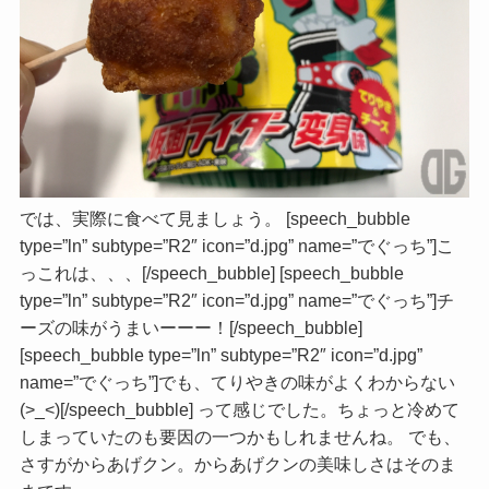
では、実際に食べて見ましょう。 [speech_bubble
type=”ln” subtype=”R2″ icon=”d.jpg” name=”でぐっち”]こ
っこれは、、、[/speech_bubble] [speech_bubble
type=”ln” subtype=”R2″ icon=”d.jpg” name=”でぐっち”]チ
ーズの味がうまいーーー！[/speech_bubble]
[speech_bubble type=”ln” subtype=”R2″ icon=”d.jpg”
name=”でぐっち”]でも、てりやきの味がよくわからない
(>_<)[/speech_bubble] って感じでした。ちょっと冷めて
しまっていたのも要因の一つかもしれませんね。 でも、
さすがからあげクン。からあげクンの美味しさはそのま