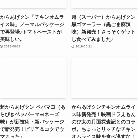
からあげクン「チキンオムラ
超（スーパー）からあげクン
イス味」ノーマルパッケージ
黒ゴマーラー（黒ごま麻辣
で再登場♪トマトペーストが
味）新発売！さっそくゲット
美味しい。
し食べてみました♪
2019-08-27
2019-05-21
超からあげクン ペパマヨ（あ
からあげクンチキンオムライ
らびきペッパーマヨネーズ
ス味新発売！映画ドラえもん
味）が新技術・新パッケージ
のび太の月面探査記とのコラ
で新発売！ピリ辛＆コクでウ
ボ。ちょっとリッチなチキン
マカッた♪
オムライス味を食べ逃すな！