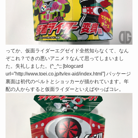
ってか、仮面ライダーエグゼイド全然知らなくて、なん
ぞこれ？できの悪いアニメ？なんて思ってしまいまし
た。失礼しました。(^_^;; [blogcard
url=”http://www.toei.co.jp/tv/ex-aid/index.html”] パッケージ
裏面は初代のベルトとショッカーが描かれています。年
配の人からすると仮面ライダーといえばやっぱコレ。