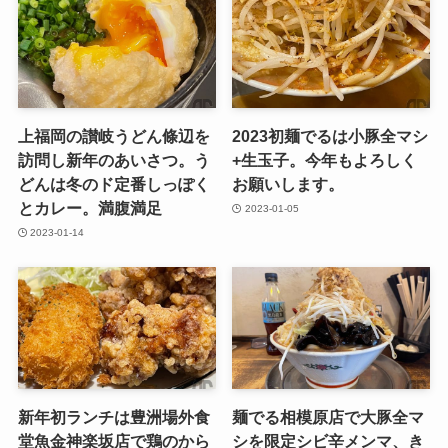
上福岡の讃岐うどん條辺を
2023初麺でるは小豚全マシ
訪問し新年のあいさつ。う
+生玉子。今年もよろしく
どんは冬のド定番しっぽく
お願いします。
とカレー。満腹満足
2023-01-05
2023-01-14
新年初ランチは豊洲場外食
麺でる相模原店で大豚全マ
堂魚金神楽坂店で鶏のから
シを限定シビ辛メンマ、き