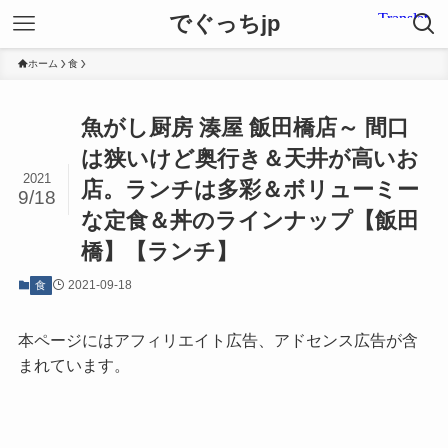
でぐっちjp
ホーム
食
魚がし厨房 湊屋 飯田橋店～ 間口
は狭いけど奥行き＆天井が高いお
2021
店。ランチは多彩＆ボリューミー
9/18
な定食＆丼のラインナップ【飯田
橋】【ランチ】
2021-09-18
食
本ページにはアフィリエイト広告、アドセンス広告が含
まれています。