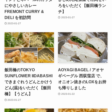
にやさしいカレー
ろをいただく【飯田橋ラン
FREMONT CURRY &
チ】
DELI を初訪問
2023-01-27
2023-01-27
飯田橋のTOKYO
AOYAGI BAGEL / アオヤ
SUNFLOWER IIDABASHI
ギベーグル 西荻窪店 で、
できまぐれうどんとかけう
オニオン抜きのLOXをお持
どん(温)をいただく【飯田
ち帰りしました
橋】【うどん】
2023-01-22
2023-01-27