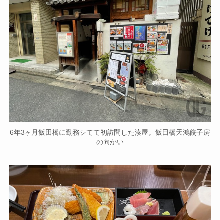
6年3ヶ月飯田橋に勤務シてて初訪問した湊屋。飯田橋天鴻餃子房
の向かい