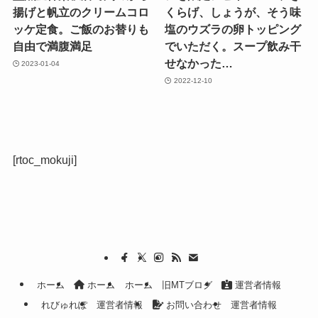
揚げと帆立のクリームコロ
くらげ、しょうが、そう味
ッケ定食。ご飯のお替りも
塩のウズラの卵トッピング
自由で満腹満足
でいただく。スープ飲み干
せなかった…
2023-01-04
2022-12-10
[rtoc_mokuji]
ホーム
ホーム
ホーム
旧MTブログ
運営者情報
れびゅれぽ
運営者情報
お問い合わせ
運営者情報