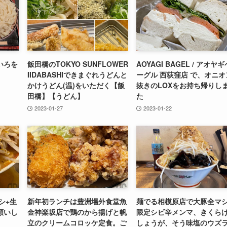
いろを
飯田橋のTOKYO SUNFLOWER
AOYAGI BAGEL / アオヤギ
】
IIDABASHIできまぐれうどんと
ーグル 西荻窪店 で、オニオ
かけうどん(温)をいただく【飯
抜きのLOXをお持ち帰りし
田橋】【うどん】
た
2023-01-27
2023-01-22
シ+生
新年初ランチは豊洲場外食堂魚
麺でる相模原店で大豚全マ
願いし
金神楽坂店で鶏のから揚げと帆
限定シビ辛メンマ、きくら
立のクリームコロッケ定食。ご
しょうが、そう味塩のウズ