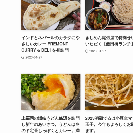
インドとネパールのカラダにや
きしめん尾張屋で特肉せ
さしいカレー FREMONT
いただく【飯田橋ランチ
CURRY & DELI を初訪問
2023-01-27
2023-01-27
上福岡の讃岐うどん條辺を訪問
2023初麺でるは小豚全マ
し新年のあいさつ。うどんは冬
玉子。今年もよろしくお
のド定番しっぽくとカレー。満
ます。