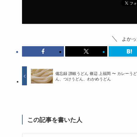
よかっ
備忘録 讃岐うどん 條辺 上福岡 〜 カレーう
ん、つけうどん、わかめうどん
この記事を書いた人