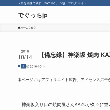
人生を画像で残す Photo log、Plog、プログ サイト
でぐっちjp
ホーム
食
2016
【備忘録】神楽坂 焼肉 K
10/14
食
2016-10-14
本ページにはアフィリエイト広告、アドセンス広告
神楽坂入り口の焼肉屋さんKAZUが久々に並