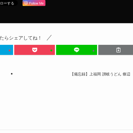
Follow Me
たらシェアしてね！
ど
【備忘録】上福岡 讃岐うどん 條辺