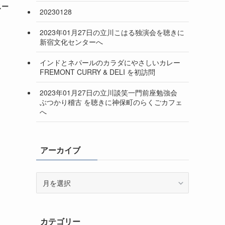
スー
20230128
2023年01月27日の立川こはる独演会を聴きに
新宿文化センターへ
インドとネパールのカラダにやさしいカレー
FREMONT CURRY & DELI を初訪問
2023年01月27日の立川談笑一門前座勉強会
ぶつかり稽古 を聴きに神保町のらくごカフェ
へ
アーカイブ
ア
ー
カ
イ
カテゴリー
ブ