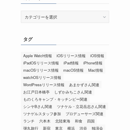
カ
テ
ゴ
リ
タグ
ー
Apple Watch情報
iOSリリース情報
iOS情報
iPadOSリリース情報
iPad情報
iPhone情報
macOSリリース情報
macOS情報
Mac情報
watchOSリリース情報
WordPressリリース情報
あまかずさん関連
お江戸日本橋亭
しずかみちこさん関連
ものくろキャンプ・キッチンビー関連
シンヤBさん関連
ツナケル・立花岳志さん関連
ツナゲルスタッフ参加
プロデューサーズ関連
ランチ
六本木
北陸東海
和食
四国
弾丸旅行
新宿
東京
横浜
渋谷
独演会