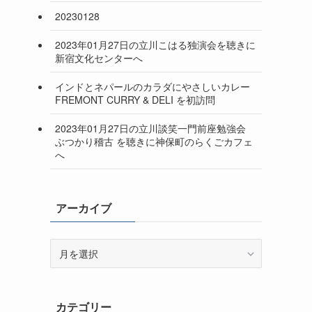
20230128
2023年01月27日の立川こはる独演会を聴きに
新宿文化センターへ
インドとネパールのカラダにやさしいカレー
FREMONT CURRY & DELI を初訪問
2023年01月27日の立川談笑一門前座勉強会
ぶつかり稽古 を聴きに神保町のらくごカフェ
へ
アーカイブ
ア
ー
カ
イ
カテゴリー
ブ