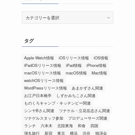
カ
テ
ゴ
リ
タグ
ー
Apple Watch情報
iOSリリース情報
iOS情報
iPadOSリリース情報
iPad情報
iPhone情報
macOSリリース情報
macOS情報
Mac情報
watchOSリリース情報
WordPressリリース情報
あまかずさん関連
お江戸日本橋亭
しずかみちこさん関連
ものくろキャンプ・キッチンビー関連
シンヤBさん関連
ツナケル・立花岳志さん関連
ツナゲルスタッフ参加
プロデューサーズ関連
ランチ
六本木
北陸東海
和食
四国
弾丸旅行
新宿
東京
横浜
渋谷
独演会