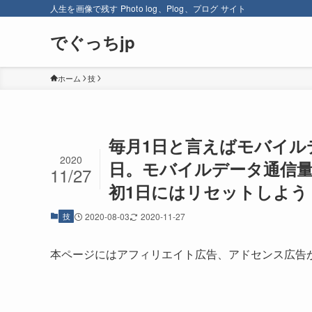
人生を画像で残す Photo log、Plog、プログ サイト
でぐっちjp
ホーム
技
毎月1日と言えばモバイル
2020
日。モバイルデータ通信
11/27
初1日にはリセットしよう【
技
2020-08-03
2020-11-27
本ページにはアフィリエイト広告、アドセンス広告