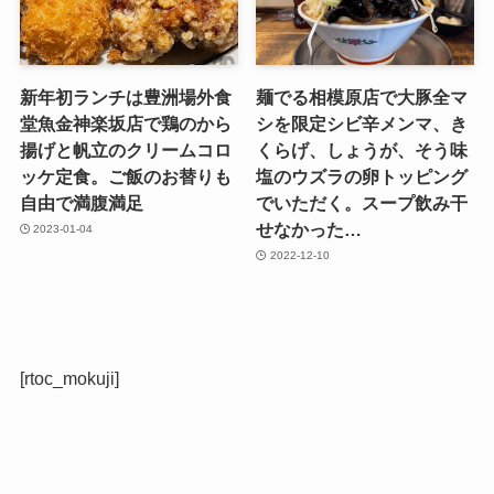
新年初ランチは豊洲場外食
麺でる相模原店で大豚全マ
堂魚金神楽坂店で鶏のから
シを限定シビ辛メンマ、き
揚げと帆立のクリームコロ
くらげ、しょうが、そう味
ッケ定食。ご飯のお替りも
塩のウズラの卵トッピング
自由で満腹満足
でいただく。スープ飲み干
せなかった…
2023-01-04
2022-12-10
[rtoc_mokuji]