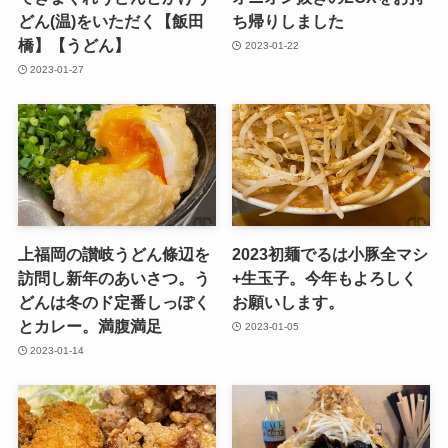
どん(温)をいただく【飯田
ち帰りしました
橋】【うどん】
2023-01-22
2023-01-27
上福岡の讃岐うどん條辺を
2023初麺でるは小豚全マシ
訪問し新年のあいさつ。う
+生玉子。今年もよろしく
どんは冬のド定番しっぽく
お願いします。
とカレー。満腹満足
2023-01-05
2023-01-14