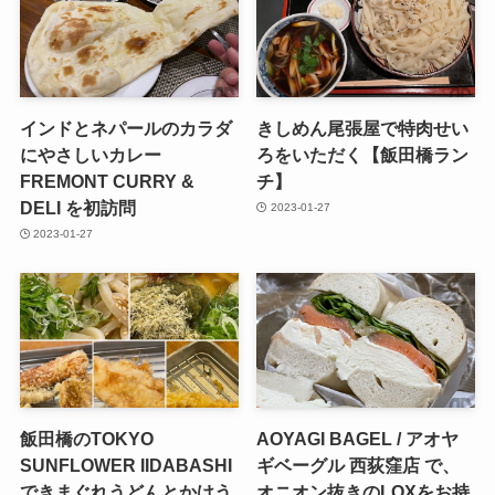
インドとネパールのカラダ
きしめん尾張屋で特肉せい
にやさしいカレー
ろをいただく【飯田橋ラン
FREMONT CURRY &
チ】
DELI を初訪問
2023-01-27
2023-01-27
飯田橋のTOKYO
AOYAGI BAGEL / アオヤ
SUNFLOWER IIDABASHI
ギベーグル 西荻窪店 で、
できまぐれうどんとかけう
オニオン抜きのLOXをお持