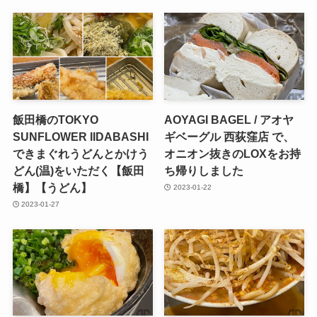
飯田橋のTOKYO
AOYAGI BAGEL / アオヤ
SUNFLOWER IIDABASHI
ギベーグル 西荻窪店 で、
できまぐれうどんとかけう
オニオン抜きのLOXをお持
どん(温)をいただく【飯田
ち帰りしました
橋】【うどん】
2023-01-22
2023-01-27