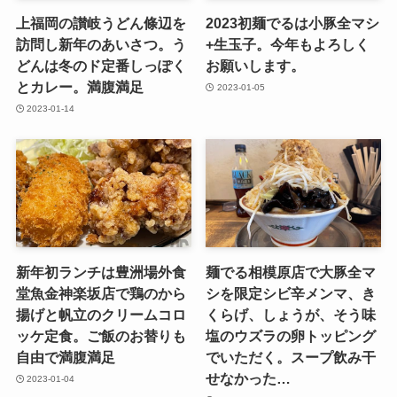
上福岡の讃岐うどん條辺を
2023初麺でるは小豚全マシ
訪問し新年のあいさつ。う
+生玉子。今年もよろしく
どんは冬のド定番しっぽく
お願いします。
とカレー。満腹満足
2023-01-05
2023-01-14
新年初ランチは豊洲場外食
麺でる相模原店で大豚全マ
堂魚金神楽坂店で鶏のから
シを限定シビ辛メンマ、き
揚げと帆立のクリームコロ
くらげ、しょうが、そう味
ッケ定食。ご飯のお替りも
塩のウズラの卵トッピング
自由で満腹満足
でいただく。スープ飲み干
せなかった…
2023-01-04