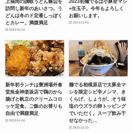
上福岡の讃岐うどん條辺を
2023初麺でるは小豚全マシ
訪問し新年のあいさつ。う
+生玉子。今年もよろしく
どんは冬のド定番しっぽく
お願いします。
とカレー。満腹満足
2023-01-05
2023-01-14
新年初ランチは豊洲場外食
麺でる相模原店で大豚全マ
堂魚金神楽坂店で鶏のから
シを限定シビ辛メンマ、き
揚げと帆立のクリームコロ
くらげ、しょうが、そう味
ッケ定食。ご飯のお替りも
塩のウズラの卵トッピング
自由で満腹満足
でいただく。スープ飲み干
せなかった…
2023-01-04
2022-12-10