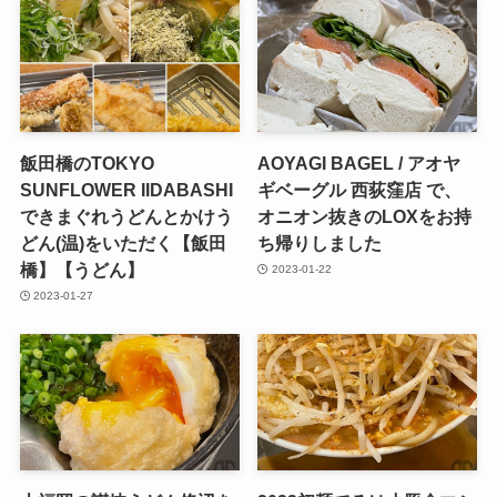
飯田橋のTOKYO
AOYAGI BAGEL / アオヤ
SUNFLOWER IIDABASHI
ギベーグル 西荻窪店 で、
できまぐれうどんとかけう
オニオン抜きのLOXをお持
どん(温)をいただく【飯田
ち帰りしました
橋】【うどん】
2023-01-22
2023-01-27