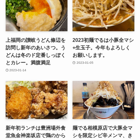
上福岡の讃岐うどん條辺を
2023初麺でるは小豚全マシ
訪問し新年のあいさつ。う
+生玉子。今年もよろしく
どんは冬のド定番しっぽく
お願いします。
とカレー。満腹満足
2023-01-05
2023-01-14
新年初ランチは豊洲場外食
麺でる相模原店で大豚全マ
堂魚金神楽坂店で鶏のから
シを限定シビ辛メンマ、き