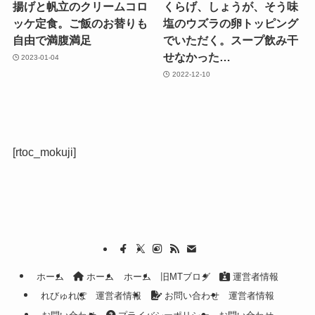
揚げと帆立のクリームコロ
くらげ、しょうが、そう味
ッケ定食。ご飯のお替りも
塩のウズラの卵トッピング
自由で満腹満足
でいただく。スープ飲み干
せなかった…
2023-01-04
2022-12-10
[rtoc_mokuji]
ホーム
ホーム
ホーム
旧MTブログ
運営者情報
れびゅれぽ
運営者情報
お問い合わせ
運営者情報