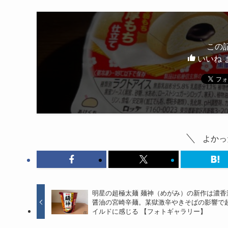
この
いいね 
よかっ
明星の超極太麺 麺神（めがみ）の新作は濃香
醤油の宮崎辛麺。某獄激辛やきそばの影響で
イルドに感じる 【フォトギャラリー】