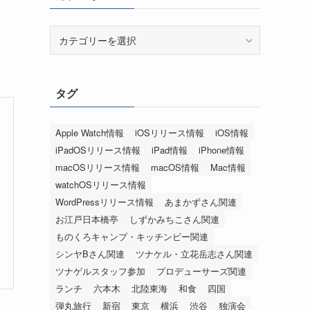
カ
テ
ゴ
リ
タグ
ー
Apple Watch情報
iOSリリース情報
iOS情報
iPadOSリリース情報
iPad情報
iPhone情報
macOSリリース情報
macOS情報
Mac情報
watchOSリリース情報
WordPressリリース情報
あまかずさん関連
お江戸日本橋亭
しずかみちこさん関連
ものくろキャンプ・キッチンビー関連
シンヤBさん関連
ツナケル・立花岳志さん関連
ツナゲルスタッフ参加
プロデューサーズ関連
ランチ
六本木
北陸東海
和食
四国
弾丸旅行
新宿
東京
横浜
渋谷
独演会