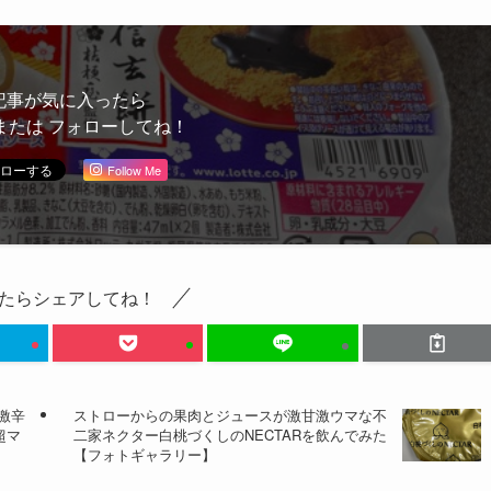
記事が気に入ったら
または フォローしてね！
Follow Me
たらシェアしてね！
激辛
ストローからの果肉とジュースが激甘激ウマな不
超マ
二家ネクター白桃づくしのNECTARを飲んでみた
【フォトギャラリー】