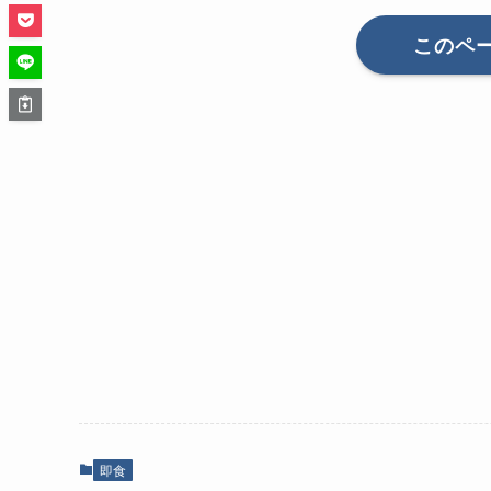
このペ
即食