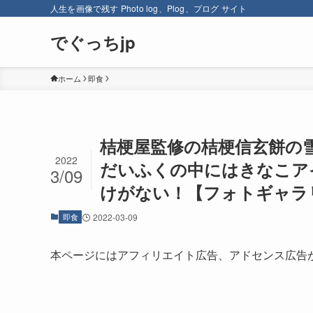
人生を画像で残す Photo log、Plog、プログ サイト
でぐっちjp
ホーム
即食
桔梗屋監修の桔梗信玄餅の
2022
だいふくの中にはきなこア
3/09
けがない！【フォトギャラ
即食
2022-03-09
本ページにはアフィリエイト広告、アドセンス広告