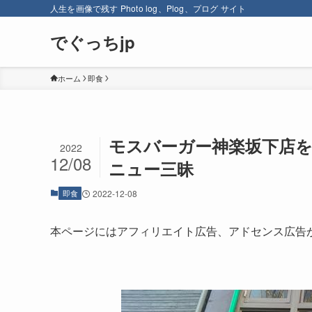
人生を画像で残す Photo log、Plog、プログ サイト
でぐっちjp
ホーム
即食
モスバーガー神楽坂下店
2022
12/08
ニュー三昧
即食
2022-12-08
本ページにはアフィリエイト広告、アドセンス広告