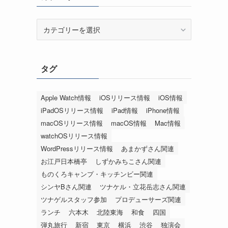
カ
テ
ゴ
リ
タグ
ー
Apple Watch情報
iOSリリース情報
iOS情報
iPadOSリリース情報
iPad情報
iPhone情報
macOSリリース情報
macOS情報
Mac情報
watchOSリリース情報
WordPressリリース情報
あまかずさん関連
お江戸日本橋亭
しずかみちこさん関連
ものくろキャンプ・キッチンビー関連
シンヤBさん関連
ツナケル・立花岳志さん関連
ツナゲルスタッフ参加
プロデューサーズ関連
ランチ
六本木
北陸東海
和食
四国
弾丸旅行
新宿
東京
横浜
渋谷
独演会