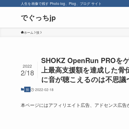
人生を画像で残す Photo log、Plog、プログ サイト
でぐっちjp
ホーム
技
SHOKZ OpenRun PR
2022
上最高支援額を達成した骨
2/18
に音が聴こえるのは不思議
技
2022-02-18
本ページにはアフィリエイト広告、アドセンス広告