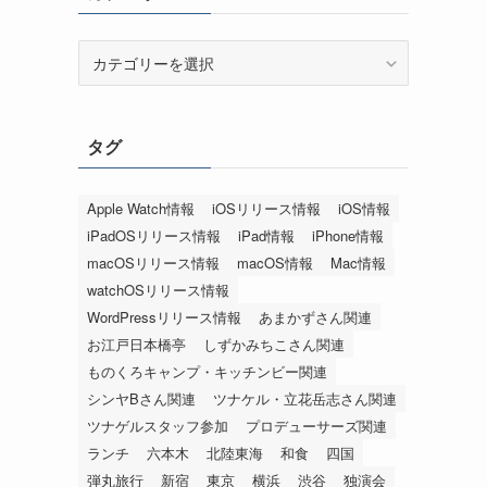
カ
テ
ゴ
リ
タグ
ー
Apple Watch情報
iOSリリース情報
iOS情報
iPadOSリリース情報
iPad情報
iPhone情報
macOSリリース情報
macOS情報
Mac情報
watchOSリリース情報
WordPressリリース情報
あまかずさん関連
お江戸日本橋亭
しずかみちこさん関連
ものくろキャンプ・キッチンビー関連
シンヤBさん関連
ツナケル・立花岳志さん関連
ツナゲルスタッフ参加
プロデューサーズ関連
ランチ
六本木
北陸東海
和食
四国
弾丸旅行
新宿
東京
横浜
渋谷
独演会