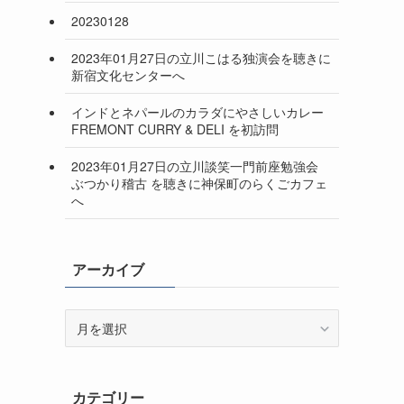
20230128
2023年01月27日の立川こはる独演会を聴きに
新宿文化センターへ
インドとネパールのカラダにやさしいカレー
FREMONT CURRY & DELI を初訪問
2023年01月27日の立川談笑一門前座勉強会
ぶつかり稽古 を聴きに神保町のらくごカフェ
へ
アーカイブ
ア
ー
カ
イ
カテゴリー
ブ