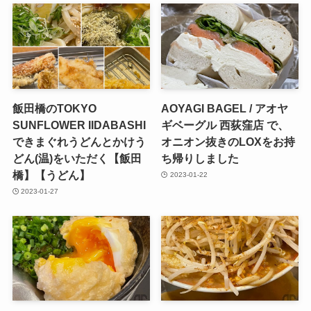
飯田橋のTOKYO
AOYAGI BAGEL / アオヤ
SUNFLOWER IIDABASHI
ギベーグル 西荻窪店 で、
できまぐれうどんとかけう
オニオン抜きのLOXをお持
どん(温)をいただく【飯田
ち帰りしました
橋】【うどん】
2023-01-22
2023-01-27