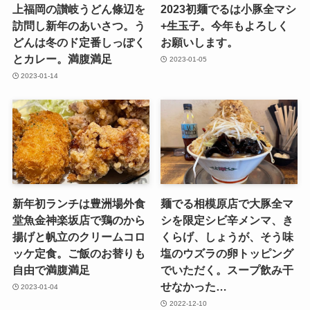
上福岡の讃岐うどん條辺を
2023初麺でるは小豚全マシ
訪問し新年のあいさつ。う
+生玉子。今年もよろしく
どんは冬のド定番しっぽく
お願いします。
とカレー。満腹満足
2023-01-05
2023-01-14
新年初ランチは豊洲場外食
麺でる相模原店で大豚全マ
堂魚金神楽坂店で鶏のから
シを限定シビ辛メンマ、き
揚げと帆立のクリームコロ
くらげ、しょうが、そう味
ッケ定食。ご飯のお替りも
塩のウズラの卵トッピング
自由で満腹満足
でいただく。スープ飲み干
せなかった…
2023-01-04
2022-12-10