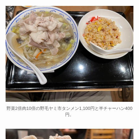
野菜2倍肉10倍の野毛ヤミ市タンメン1,100円と半チャーハン400
円。