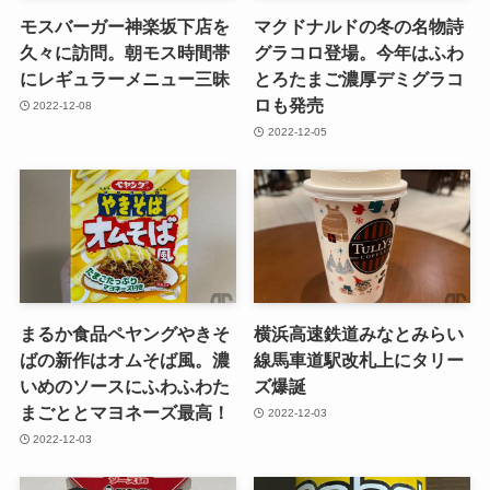
モスバーガー神楽坂下店を
マクドナルドの冬の名物詩
久々に訪問。朝モス時間帯
グラコロ登場。今年はふわ
にレギュラーメニュー三昧
とろたまご濃厚デミグラコ
ロも発売
2022-12-08
2022-12-05
まるか食品ペヤングやきそ
横浜高速鉄道みなとみらい
ばの新作はオムそば風。濃
線馬車道駅改札上にタリー
いめのソースにふわふわた
ズ爆誕
まごととマヨネーズ最高！
2022-12-03
2022-12-03