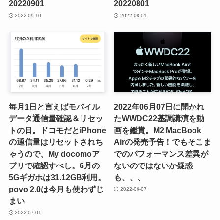
20220901
20220801
2022-09-10
2022-08-01
毎月1日と言えばモバイル
2022年06月07日に開かれ
データ通信量確認＆リセッ
たWWDC22基調講演を動
トの日。ドコモだとiPhone
画を鑑賞。M2 MacBook
の通信量はリセットされち
Airの発売予告！でもそこま
ゃうので、My docomoア
でのパフォーマンス差異が
プリで確認すべし。6月の
ないのではないか疑惑
5Gギガホは31.12GB利用。
も、、、
povo 2.0は今月も使わずじ
2022-06-07
まい
2022-07-01