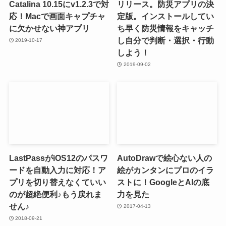
Catalina 10.15にv1.2.3で対
リリース。防災アプリの決
応！Macで画面キャプチャ
定版。インストールしてい
に欠かせない神アプリ
ち早く防災情報をキャッチ
し自分で判断・選択・行動
2019-10-17
しよう！
2019-09-02
LastPassがiOS12のパスワ
AutoDrawで絵心ない人の
ードを自動入力に対応！ア
絵がカンタンにプロのイラ
プリを切り替えなくていい
ストに！GoogleとAIの底
のが超絶便利♪もう戻れま
力を見た
せん♪
2017-04-13
2018-09-21