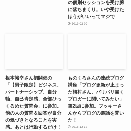
の個別セッションを受け腑
に落ちまくり。いや受けた
ほうがいいってマジで
2019-02-09
根本裕幸さん初開催の
ものくろさんの連続ブログ
「【男子限定】ビジネス、
講座「ブログ更新が止まっ
パートナーシップ、自分
た梅村さん、バリバリ書く
軸、自己肯定感、全部ひっ
ブロガーに聞いてみたい」
くるめた質問会」に参加。
第2回に参加。ブッキーさ
他の人の質問＆回答が自分
んからブログの裏話を聞い
の気づきとなることを実
た！
感。あとは行動するだけ！
2018-12-13