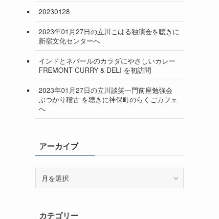
20230128
2023年01月27日の立川こはる独演会を聴きに
新宿文化センターへ
インドとネパールのカラダにやさしいカレー
FREMONT CURRY & DELI を初訪問
2023年01月27日の立川談笑一門前座勉強会
ぶつかり稽古 を聴きに神保町のらくごカフェ
へ
アーカイブ
ア
ー
カ
イ
カテゴリー
ブ