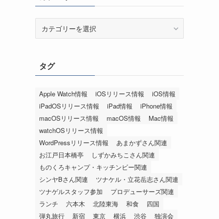
カ
テ
ゴ
リ
タグ
ー
Apple Watch情報
iOSリリース情報
iOS情報
iPadOSリリース情報
iPad情報
iPhone情報
macOSリリース情報
macOS情報
Mac情報
watchOSリリース情報
WordPressリリース情報
あまかずさん関連
お江戸日本橋亭
しずかみちこさん関連
ものくろキャンプ・キッチンビー関連
シンヤBさん関連
ツナケル・立花岳志さん関連
ツナゲルスタッフ参加
プロデューサーズ関連
ランチ
六本木
北陸東海
和食
四国
弾丸旅行
新宿
東京
横浜
渋谷
独演会