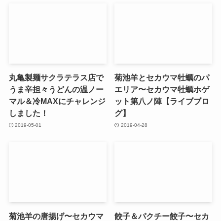
丸亀製麺サクラテラス店で
菊池羊とセカウマ牡蠣のパ
うま辛担々うどんの温ノー
エリア〜セカウマ牡蠣ホゲ
マル＆冷MAXにチャレンジ
ット第八ノ陣【ライブブロ
しました！
グ】
2019-05-01
2019-04-28
菊池羊の唐揚げ〜セカウマ
餃子＆パクチー餃子〜セカ