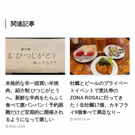
関連記事
本格的な羊一頭買い羊焼
牡蠣とビールのプライベー
肉、紹介制 ひつじがとう
トイベントで恵比寿の
へ。新鮮な羊肉をたらふく
ZONA ROSAに行ってき
食べて腹パンパン！予約困
た！生牡蠣17個、カキフラ
難だけど定期的に開催され
イ9個食べて満足なり～
るようになって嬉しい
2022-11-19
2022-12-05