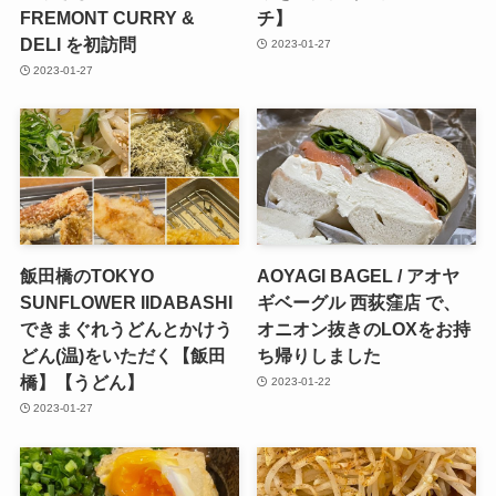
FREMONT CURRY &
チ】
DELI を初訪問
2023-01-27
2023-01-27
飯田橋のTOKYO
AOYAGI BAGEL / アオヤ
SUNFLOWER IIDABASHI
ギベーグル 西荻窪店 で、
できまぐれうどんとかけう
オニオン抜きのLOXをお持
どん(温)をいただく【飯田
ち帰りしました
橋】【うどん】
2023-01-22
2023-01-27