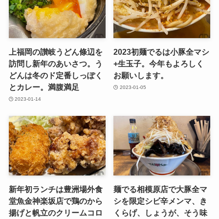
上福岡の讃岐うどん條辺を
2023初麺でるは小豚全マシ
訪問し新年のあいさつ。う
+生玉子。今年もよろしく
どんは冬のド定番しっぽく
お願いします。
とカレー。満腹満足
2023-01-05
2023-01-14
新年初ランチは豊洲場外食
麺でる相模原店で大豚全マ
堂魚金神楽坂店で鶏のから
シを限定シビ辛メンマ、き
揚げと帆立のクリームコロ
くらげ、しょうが、そう味