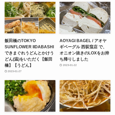
飯田橋のTOKYO
AOYAGI BAGEL / アオヤ
SUNFLOWER IIDABASHI
ギベーグル 西荻窪店 で、
できまぐれうどんとかけう
オニオン抜きのLOXをお持
どん(温)をいただく【飯田
ち帰りしました
橋】【うどん】
2023-01-22
2023-01-27