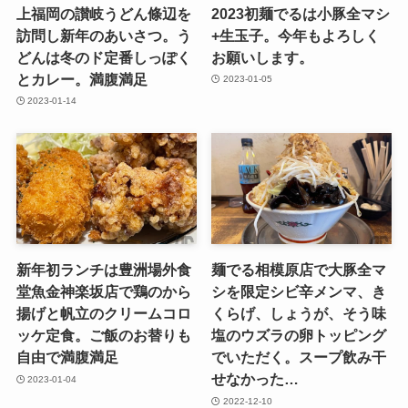
上福岡の讃岐うどん條辺を
2023初麺でるは小豚全マシ
訪問し新年のあいさつ。う
+生玉子。今年もよろしく
どんは冬のド定番しっぽく
お願いします。
とカレー。満腹満足
2023-01-05
2023-01-14
新年初ランチは豊洲場外食
麺でる相模原店で大豚全マ
堂魚金神楽坂店で鶏のから
シを限定シビ辛メンマ、き
揚げと帆立のクリームコロ
くらげ、しょうが、そう味
ッケ定食。ご飯のお替りも
塩のウズラの卵トッピング
自由で満腹満足
でいただく。スープ飲み干
せなかった…
2023-01-04
2022-12-10